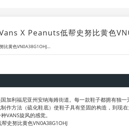
s X Peanuts低帮史努比黄色VN0
比黄色VN0A38G1OHJ...
年，美国加利福尼亚州安纳海姆街道。每一款鞋子都拥有独
化制作方法（硫化鞋底）使鞋子具有坚固的构造，到现在
种VANS旋风的感觉。
s低帮史努比黄色VN0A38G1OHJ