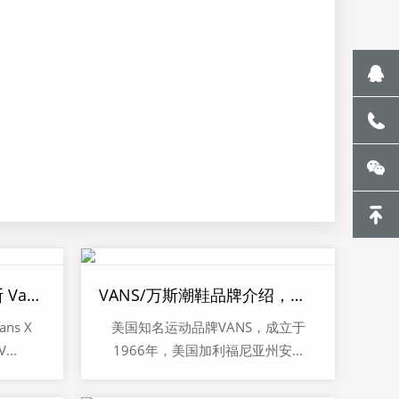
潮鞋微商精选货源：万斯 Vans X Peanuts低帮史努比黄色VN0A38G1OHJ
VANS/万斯潮鞋品牌介绍，诚招代理
ns X
美国知名运动品牌VANS，成立于
..
1966年，美国加利福尼亚州安...